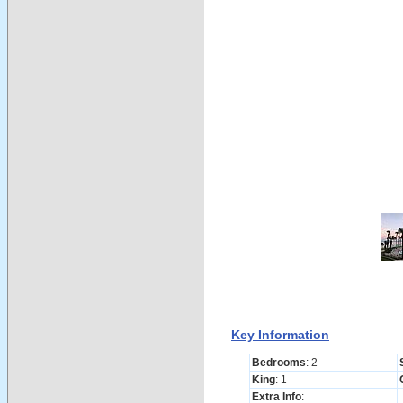
Key Information
Bedrooms
: 2
King
: 1
Extra Info
: